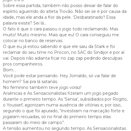
Sobre essa partida, também não posso deixar de falar do
espírito aguerrido do atleta Trovão. Não sei se é por causa da
idade, mas ele anda a flor da pele. ‘Desbaratinado’! Essa
palavra existe? Sei lá…
O fato é que o cara passou o jogo todo reclamando. Mas
muito! Muito mesmo. Mais que eu! O cara conseguiu me
colocar no banco de reservas.
O que eu já estou sabendo é que ele saiu da Stark e foi
reclamar do seu time no Procon, no SAC do Sindijor e por aí
vai. Depois não adianta ficar no zap zap pedindo desculpas
pros companheiros.
Bom…
Você pode estar pensando. Hey Jornaldo, só vai falar de
homem? Sai pra lá satanás.
No feminino também teve jogo voraz!
Arsênicas e As Sensacionalistas fizeram um jogo pegado
durante o primeiro tempo. As ‘Sensa’, subsidiados por Rogito,
o Youssef, agonizam numa ausência de vitórias e, por isso,
segundo o que foi apurado, “investiram na marcação forte e
jogaram recuadas, só no final do primeiro tempo elas
passaram do meio de campo”.
A tensão aumentou no segundo tempo. As Sensacionalistas