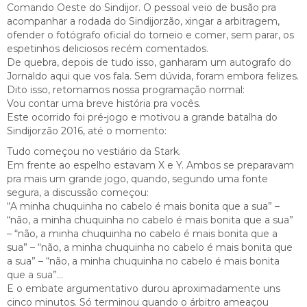
Comando Oeste do Sindijor. O pessoal veio de busão pra
acompanhar a rodada do Sindijorzão, xingar a arbitragem,
ofender o fotógrafo oficial do torneio e comer, sem parar, os
espetinhos deliciosos recém comentados.
De quebra, depois de tudo isso, ganharam um autografo do
Jornaldo aqui que vos fala. Sem dúvida, foram embora felizes.
Dito isso, retomamos nossa programação normal:
Vou contar uma breve história pra vocês.
Este ocorrido foi pré-jogo e motivou a grande batalha do
Sindijorzão 2016, até o momento:
Tudo começou no vestiário da Stark.
Em frente ao espelho estavam X e Y. Ambos se preparavam
pra mais um grande jogo, quando, segundo uma fonte
segura, a discussão começou:
“A minha chuquinha no cabelo é mais bonita que a sua” –
“não, a minha chuquinha no cabelo é mais bonita que a sua”
– “não, a minha chuquinha no cabelo é mais bonita que a
sua” – “não, a minha chuquinha no cabelo é mais bonita que
a sua” – “não, a minha chuquinha no cabelo é mais bonita
que a sua”…
E o embate argumentativo durou aproximadamente uns
cinco minutos. Só terminou quando o árbitro ameaçou