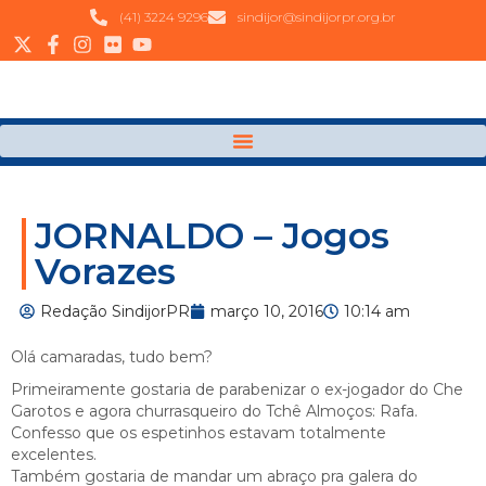
(41) 3224 9296
sindijor@sindijorpr.org.br
JORNALDO – Jogos
Vorazes
Redação SindijorPR
março 10, 2016
10:14 am
Olá camaradas, tudo bem?
Primeiramente gostaria de parabenizar o ex-jogador do Che
Garotos e agora churrasqueiro do Tchê Almoços: Rafa.
Confesso que os espetinhos estavam totalmente
excelentes.
Também gostaria de mandar um abraço pra galera do