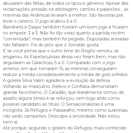
abusaram das faltas, de todos os tipos e gêneros. Apesar das
reclamações, pressão na arbitragem, cartões e palavrões… as
meninas das Arsênicas levaram a melhor. São favoritas pra
levar o caneco. O jogo acabou 6 a 0.
Bandnets e Dasjor também fizeram um bom jogo e ficaram
no empate: 3 a 3. Não foi tão voraz quanto a partida recém
“comentada”, mas também foi pegado. Disputadas acirradas
não faltaram. Foi do jeito que o Jornaldo gosta.
E se você pensa que o outro time do Rogito venceu, se
enganou. As Espetaculosas dessa vez foram bem, mas não
seguraram as Galacticas, 5 a 0. Comparado com o jogo
anterior, em que tomaram 15, as meninas conseguiram
reduzir a média consideravelmente a média de gols sofridos.
A goleira Silvia Valim agradece a evolução da defesa.
Voltando ao masculino, Relevo e Confraria demonstram
grande favoritismo. O Catadão, que literalmente tomou de
assalto alguns times e se reforçou, vem logo atrás como
possível candidato ao título. O Sensacionalistas é uma
incógnita. Já Refugos e Passaralho, mesmo como surpresas,
não serão campeões. Desculpe a sinceridade. Não estou
nem aí.
Até porque, segundo o goleiro do Refugos, mais conhecido