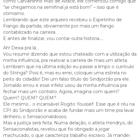
como Carvalhinho Mão de Alface, ele comentou comigo que
“se chegarmos na semifinal já está bom” – isso que é
otimismo.
Lembrando que este arqueiro recebeu o Espetinho de
Frango da partida, obviamente por mais um frango
contabilizado na carreira.
E antes de finalizar, vou contar outra história….
Ah! Deixa pra lá…
Vou resumir dizendo que estou chateado com a utilização da
minha influência, pra reativar a carreira de mais um atleta.
Lembram que na última edição eu passei a limpo o currículo
do Stringa? Pois é, mas eu errei, coloquei uma estrela no
peito do cidadão! Dei um falso título do Sindijorzão pra ele.
Jornaldo errou e esse infeliz usou da minha influência pra
fechar mais um contrato. Agora, imagina com quem?
Quem? QUEM? QUEM?
Ele mesmo… o incansável Rogito Youssef. Esse que é réu na
CPI do Sindijorzão e acaba de fundar mais um time pra lavar
dinheiro, o Sensacionalidosos.
Mas a justiça será feita. Numa delação, o atleta Hendryo, do
Sensacionalistas, revelou que foi obrigado a jogar
machucado, o que caracteriza trabalho escravo. Já mandei