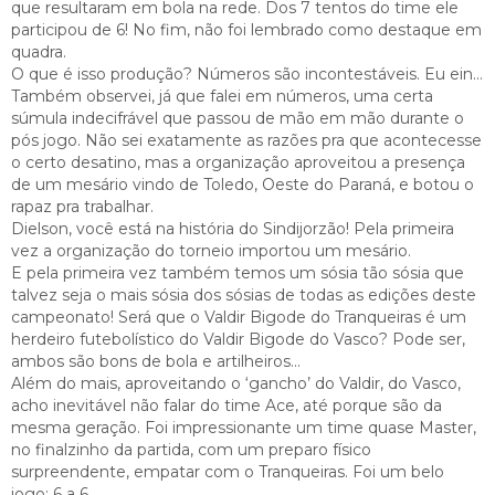
que resultaram em bola na rede. Dos 7 tentos do time ele
participou de 6! No fim, não foi lembrado como destaque em
quadra.
O que é isso produção? Números são incontestáveis. Eu ein…
Também observei, já que falei em números, uma certa
súmula indecifrável que passou de mão em mão durante o
pós jogo. Não sei exatamente as razões pra que acontecesse
o certo desatino, mas a organização aproveitou a presença
de um mesário vindo de Toledo, Oeste do Paraná, e botou o
rapaz pra trabalhar.
Dielson, você está na história do Sindijorzão! Pela primeira
vez a organização do torneio importou um mesário.
E pela primeira vez também temos um sósia tão sósia que
talvez seja o mais sósia dos sósias de todas as edições deste
campeonato! Será que o Valdir Bigode do Tranqueiras é um
herdeiro futebolístico do Valdir Bigode do Vasco? Pode ser,
ambos são bons de bola e artilheiros…
Além do mais, aproveitando o ‘gancho’ do Valdir, do Vasco,
acho inevitável não falar do time Ace, até porque são da
mesma geração. Foi impressionante um time quase Master,
no finalzinho da partida, com um preparo físico
surpreendente, empatar com o Tranqueiras. Foi um belo
jogo: 6 a 6.