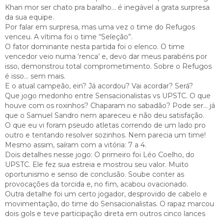
Khan mor ser chato pra baralho… é inegável a grata surpresa
da sua equipe.
Por falar em surpresa, mas uma vez o time do Refugos
venceu. A vítima foi o time “Seleção”.
O fator dominante nesta partida foi o elenco. O time
vencedor veio numa ‘renca’ e, devo dar meus parabéns por
isso, demonstrou total comprometimento. Sobre o Refugos
é isso… sem mais.
E o atual campeão, ein? Já acordou? Vai acordar? Será?
Que jogo medonho entre Sensacionalistas vs UPSTC. O que
houve com os roxinhos? Chaparam no sabadão? Pode ser… já
que o Samuel Sandro nem apareceu e não deu satisfação.
O que eu vi foram pseudo atletas correndo de um lado pro
outro e tentando resolver sozinhos. Nem parecia um time!
Mesmo assim, saíram com a vitória: 7 a 4.
Dois detalhes nesse jogo: O primeiro foi Léo Coelho, do
UPSTC. Ele fez sua estreia e mostrou seu valor. Muito
oportunismo e senso de conclusão. Soube conter as
provocações da torcida e, no fim, acabou ovacionado.
Outra detalhe foi um certo jogador, desprovido de cabelo e
movimentação, do time do Sensacionalistas. O rapaz marcou
dois gols e teve participação direta em outros cinco lances