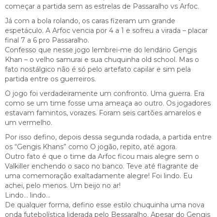
começar a partida sem as estrelas de Passaralho vs Arfoc.
Já com a bola rolando, os caras fizeram um grande
espetáculo. A Arfoc vencia por 4 a 1 e sofreu a virada – placar
final 7 a 6 pro Passaralho.
Confesso que nesse jogo lembrei-me do lendário Gengis
Khan – o velho samurai e sua chuquinha old school. Mas o
fato nostálgico não é só pelo artefato capilar e sim pela
partida entre os guerreiros.
O jogo foi verdadeiramente um confronto. Uma guerra. Era
como se um time fosse uma ameaça ao outro. Os jogadores
estavam famintos, vorazes. Foram seis cartões amarelos e
um vermelho.
Por isso defino, depois dessa segunda rodada, a partida entre
os “Gengis Khans” como O jogão, repito, até agora.
Outro fato é que o time da Arfoc ficou mais alegre sem o
Valkiller enchendo o saco no banco. Teve até flagrante de
uma comemoração exaltadamente alegre! Foi lindo. Eu
achei, pelo menos. Um beijo no ar!
Lindo… lindo…
De qualquer forma, defino esse estilo chuquinha uma nova
onda futebolística liderada pelo Bessaralho. Apesar do Gengis