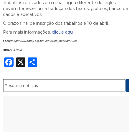
Trabalhos realizados em uma língua diferente do inglês
devem fornecer uma tradução dos textos, gráficos, banco de
dados e aplicativos.
O prazo final de inscrição dos trabalhos é 10 de abril.
Para mais informações,
clique aqui.
Fonte:
http://www.abraji.org.br/?id=90&id_noticia=3389
Autor:
ABRAJI
Facebook
X
Share