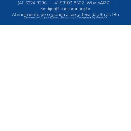
(41) 3224 9296
–
41 99103-8502
(WhatsAPP) –
sindijor@sindijorpr.org.br
Atendimento de segunda a sexta-feira das 9h às 18h
Desenvolvido por Direta Sistemas /
Designed by Freepik