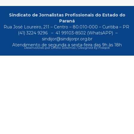
Sindicato de Jornalistas Profissionais do Estado do
Paraná
Rua José Loureiro, 211 – Centro – 80.010-000 – Curitiba – PR
(41) 3224 9296
–
41 99103-8502
(WhatsAPP) –
sindijor@sindijorpr.org.br
Atendimento de segunda a sexta-feira das 9h às 18h
Desenvolvido por Direta Sistemas /
Designed by Freepik