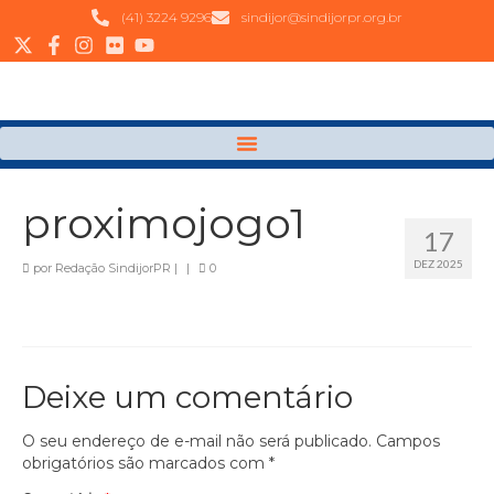
(41) 3224 9296
sindijor@sindijorpr.org.br
proximojogo1
17
DEZ 2025
por
Redação SindijorPR
|
|
0
Deixe um comentário
O seu endereço de e-mail não será publicado.
Campos
obrigatórios são marcados com
*