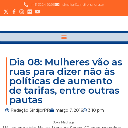
(41) 3224 9296
sindijor@sindijorpr.org.br
Dia 08: Mulheres vão as
ruas para dizer não às
políticas de aumento
de tarifas, entre outras
pautas
Redação SindijorPR
março 7, 2016
3:10 pm
Joka Madruga
Há um ano atrás, Neusa Maria de Souza, 60 anos, moradora