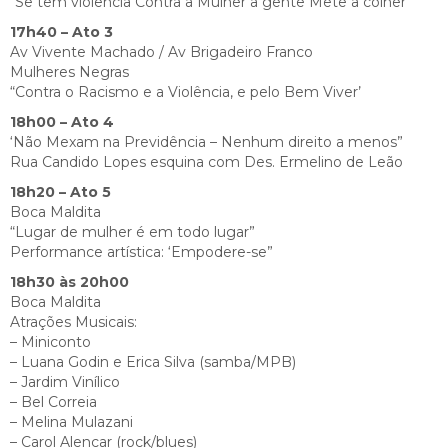
“Se tem violência Contra a Mulher a gente Mete a colher”
17h40 – Ato 3
Av Vivente Machado / Av Brigadeiro Franco
Mulheres Negras
“Contra o Racismo e a Violência, e pelo Bem Viver’
18h00 – Ato 4
‘Não Mexam na Previdência – Nenhum direito a menos”
Rua Candido Lopes esquina com Des. Ermelino de Leão
18h20 – Ato 5
Boca Maldita
“Lugar de mulher é em todo lugar”
Performance artística: ‘Empodere-se”
18h30 às 20h00
Boca Maldita
Atrações Musicais:
– Miniconto
– Luana Godin e Erica Silva (samba/MPB)
– Jardim Vinílico
– Bel Correia
– Melina Mulazani
– Carol Alencar (rock/blues)