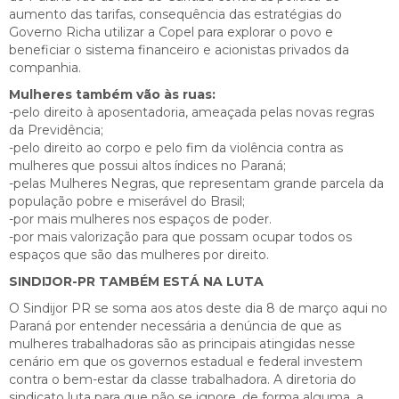
aumento das tarifas, consequência das estratégias do
Governo Richa utilizar a Copel para explorar o povo e
beneficiar o sistema financeiro e acionistas privados da
companhia.
Mulheres também vão às ruas:
-pelo direito à aposentadoria, ameaçada pelas novas regras
da Previdência;
-pelo direito ao corpo e pelo fim da violência contra as
mulheres que possui altos índices no Paraná;
-pelas Mulheres Negras, que representam grande parcela da
população pobre e miserável do Brasil;
-por mais mulheres nos espaços de poder.
-por mais valorização para que possam ocupar todos os
espaços que são das mulheres por direito.
SINDIJOR-PR TAMBÉM ESTÁ NA LUTA
O Sindijor PR se soma aos atos deste dia 8 de março aqui no
Paraná por entender necessária a denúncia de que as
mulheres trabalhadoras são as principais atingidas nesse
cenário em que os governos estadual e federal investem
contra o bem-estar da classe trabalhadora. A diretoria do
sindicato luta para que não se ignore, de forma alguma, a