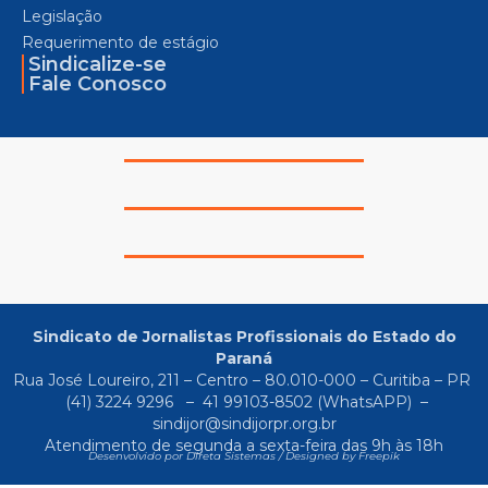
Legislação
Requerimento de estágio
Sindicalize-se
Fale Conosco
Sindicato de Jornalistas Profissionais do Estado do
Paraná
Rua José Loureiro, 211 – Centro – 80.010-000 – Curitiba – PR
(41) 3224 9296
–
41 99103-8502
(WhatsAPP) –
sindijor@sindijorpr.org.br
Atendimento de segunda a sexta-feira das 9h às 18h
Desenvolvido por Direta Sistemas /
Designed by Freepik