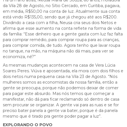
da Vila 28 de Agosto, no Sítio Cercado, em Curitiba, pagava,
em média, R$50,00 na conta de luz. Atualmente sua conta
está vindo R$135,00, sendo que já chegou até aos R$200.
Dividindo a casa com a filha, Neusa cria seus dois Netos e
afirma que esse aumento na conta reflete na forma de vida
da família: “Esse dinheiro que a gente gasta com luz faz falta
para comprar remédio, para comprar roupa para as crianças,
para comprar comida, de tudo. Agora tenho que lavar roupa
no tanque, na mão, na máquina não dá mais, para ver se
economiza, né?”
As mesmas mudanças acontecem na casa de Vera Lúcia
Soares Peres. Viúva e aposentada, ela mora com dois filhos e
dois netos numa pequena casa na Vila 23 de Agosto. “Nós
mulheres somos as economistas da nossa família, então a
gente se preocupa, porque não podemos deixar de comer
para pagar este absurdo. Mas nós temos que começar a
manifestar, não dá para ficar reclamando só dentro de casa
sem procurar se organizar. A gente vai para as ruas e se for
preciso bater panela a gente vai bater, porque é da panela
mesmo que é tirado pra gente poder pagar a luz”.
EXPLORANDO O POVO