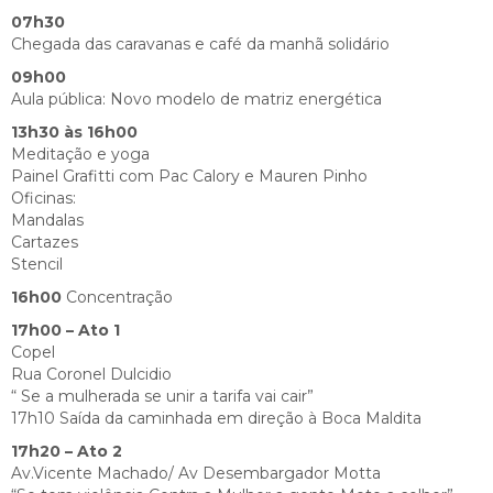
07h30
Chegada das caravanas e café da manhã solidário
09h00
Aula pública: Novo modelo de matriz energética
13h30 às 16h00
Meditação e yoga
Painel Grafitti com Pac Calory e Mauren Pinho
Oficinas:
Mandalas
Cartazes
Stencil
16h00
Concentração
17h00 – Ato 1
Copel
Rua Coronel Dulcidio
“ Se a mulherada se unir a tarifa vai cair”
17h10 Saída da caminhada em direção à Boca Maldita
17h20 – Ato 2
Av.Vicente Machado/ Av Desembargador Motta