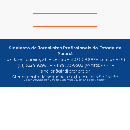
Sindicato de Jornalistas Profissionais do Estado do
Paraná
Rua José Loureiro, 211 – Centro – 80.010-000 – Curitiba – PR
(41) 3224 9296
–
41 99103-8502
(WhatsAPP) –
sindijor@sindijorpr.org.br
Atendimento de segunda a sexta-feira das 9h às 18h
Desenvolvido por Direta Sistemas /
Designed by Freepik