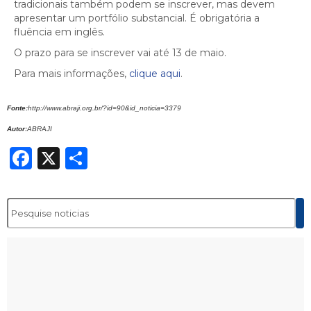
tradicionais também podem se inscrever, mas devem
apresentar um portfólio substancial. É obrigatória a
fluência em inglês.
O prazo para se inscrever vai até 13 de maio.
Para mais informações,
clique aqui
.
Fonte:
http://www.abraji.org.br/?id=90&id_noticia=3379
Autor:
ABRAJI
Facebook
X
Share