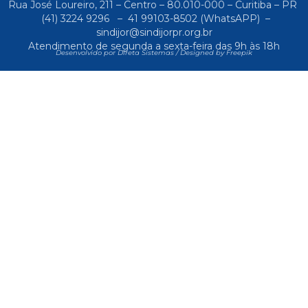
Rua José Loureiro, 211 – Centro – 80.010-000 – Curitiba – PR
(41) 3224 9296
–
41 99103-8502
(WhatsAPP) –
sindijor@sindijorpr.org.br
Atendimento de segunda a sexta-feira das 9h às 18h
Desenvolvido por Direta Sistemas /
Designed by Freepik