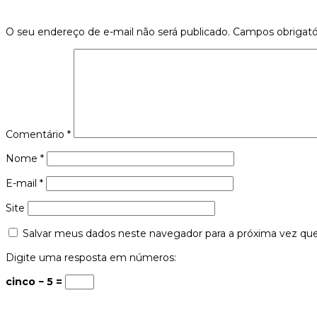
O seu endereço de e-mail não será publicado.
Campos obrigat
Comentário
*
Nome
*
E-mail
*
Site
Salvar meus dados neste navegador para a próxima vez qu
Digite uma resposta em números:
cinco − 5 =