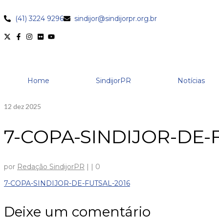
(41) 3224 9296
sindijor@sindijorpr.org.br
Home
SindijorPR
Notícias
12
dez 2025
7-COPA-SINDIJOR-DE-
por
Redação SindijorPR
|
|
0
7-COPA-SINDIJOR-DE-FUTSAL-2016
Deixe um comentário