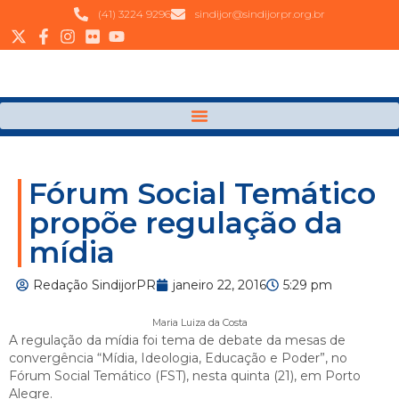
(41) 3224 9296
sindijor@sindijorpr.org.br
Fórum Social Temático
propõe regulação da
mídia
Redação SindijorPR
janeiro 22, 2016
5:29 pm
Maria Luiza da Costa
A regulação da mídia foi tema de debate da mesas de
convergência “Mídia, Ideologia, Educação e Poder”, no
Fórum Social Temático (FST), nesta quinta (21), em Porto
Alegre.