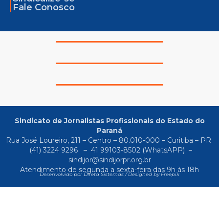
Fale Conosco
Sindicato de Jornalistas Profissionais do Estado do
Paraná
Rua José Loureiro, 211 – Centro – 80.010-000 – Curitiba – PR
(41) 3224 9296
–
41 99103-8502
(WhatsAPP) –
sindijor@sindijorpr.org.br
Atendimento de segunda a sexta-feira das 9h às 18h
Desenvolvido por Direta Sistemas /
Designed by Freepik