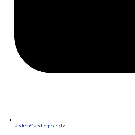
sindijor@sindijorpr.org.br