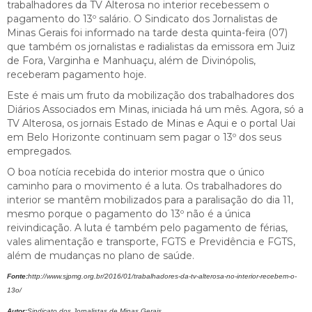
trabalhadores da TV Alterosa no interior recebessem o
pagamento do 13º salário. O Sindicato dos Jornalistas de
Minas Gerais foi informado na tarde desta quinta-feira (07)
que também os jornalistas e radialistas da emissora em Juiz
de Fora, Varginha e Manhuaçu, além de Divinópolis,
receberam pagamento hoje.
Este é mais um fruto da mobilização dos trabalhadores dos
Diários Associados em Minas, iniciada há um mês. Agora, só a
TV Alterosa, os jornais Estado de Minas e Aqui e o portal Uai
em Belo Horizonte continuam sem pagar o 13º dos seus
empregados.
O boa notícia recebida do interior mostra que o único
caminho para o movimento é a luta. Os trabalhadores do
interior se mantêm mobilizados para a paralisação do dia 11,
mesmo porque o pagamento do 13º não é a única
reivindicação. A luta é também pelo pagamento de férias,
vales alimentação e transporte, FGTS e Previdência e FGTS,
além de mudanças no plano de saúde.
Fonte:
http://www.sjpmg.org.br/2016/01/trabalhadores-da-tv-alterosa-no-interior-recebem-o-
13o/
Autor:
Sindicato dos Jornalistas de Minas Gerais