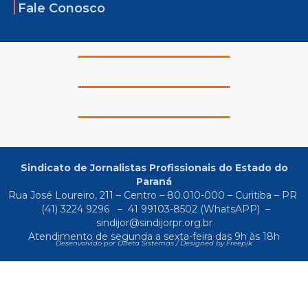
Fale Conosco
Sindicato de Jornalistas Profissionais do Estado do
Paraná
Rua José Loureiro, 211 – Centro – 80.010-000 – Curitiba – PR
(41) 3224 9296
–
41 99103-8502
(WhatsAPP) –
sindijor@sindijorpr.org.br
Atendimento de segunda a sexta-feira das 9h às 18h
Desenvolvido por Direta Sistemas /
Designed by Freepik