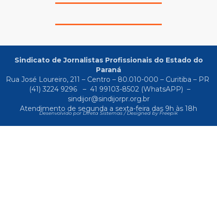
Sindicato de Jornalistas Profissionais do Estado do
Paraná
Rua José Loureiro, 211 – Centro – 80.010-000 – Curitiba – PR
(41) 3224 9296
–
41 99103-8502
(WhatsAPP) –
sindijor@sindijorpr.org.br
Atendimento de segunda a sexta-feira das 9h às 18h
Desenvolvido por Direta Sistemas /
Designed by Freepik