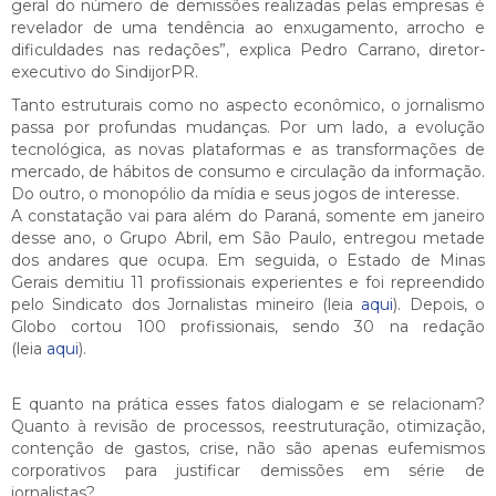
geral do número de demissões realizadas pelas empresas é
revelador de uma tendência ao enxugamento, arrocho e
dificuldades nas redações”, explica Pedro Carrano, diretor-
executivo do SindijorPR.
Tanto estruturais como no aspecto econômico, o jornalismo
passa por profundas mudanças. Por um lado, a evolução
tecnológica, as novas plataformas e as transformações de
mercado, de hábitos de consumo e circulação da informação.
Do outro, o monopólio da mídia e seus jogos de interesse.
A constatação vai para além do Paraná, somente em janeiro
desse ano, o Grupo Abril, em São Paulo, entregou metade
dos andares que ocupa. Em seguida, o Estado de Minas
Gerais demitiu 11 profissionais experientes e foi repreendido
pelo Sindicato dos Jornalistas mineiro (leia
aqui
). Depois, o
Globo cortou 100 profissionais, sendo 30 na redação
(leia
aqui
).
E quanto na prática esses fatos dialogam e se relacionam?
Quanto à revisão de processos, reestruturação, otimização,
contenção de gastos, crise, não são apenas eufemismos
corporativos para justificar demissões em série de
jornalistas?