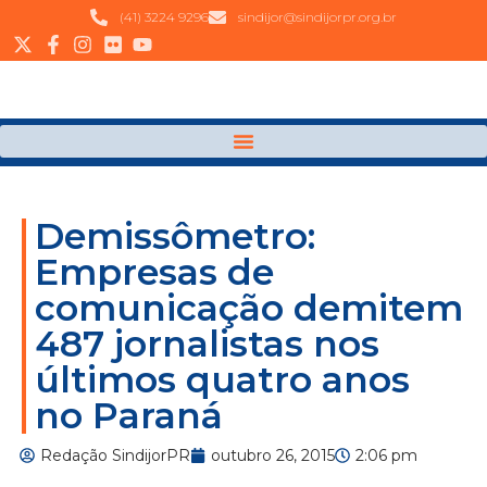
(41) 3224 9296
sindijor@sindijorpr.org.br
Demissômetro:
Empresas de
comunicação demitem
487 jornalistas nos
últimos quatro anos
no Paraná
Redação SindijorPR
outubro 26, 2015
2:06 pm