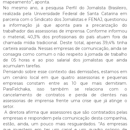
mapeamento”, aponta.
No mesmo ano, a pesquisa Perfil do Jornalista Brasileiro,
realizada pela Universidade Federal de Santa Catarina em
parceria com o Sindicato dos Jornalistas e FENAJ, questionou
a informação já que aponta para a precarização do
trabalhador das assessorias de imprensa. Conforme informou
o material, 40,3% dos profissionais do país atuam fora da
chamada mídia tradicional. Deste total, apenas 39,4% tinha
carteira assinada. Nessas empresas de comunicação, ainda se
consagra como comum o não respeito à jornada de trabalho
de 05 horas e ao piso salarial dos jornalistas que ainda
acumulam tarefas.
Pensando sobre esse contexto das demissões, estamos em
um cenário local em que quatro assessorias e pequenas
empresas constam entre as 10 que mais demitiram.
ParaFelchaka, isso também se relaciona com o
cancelamento de contratos e perda de clientes nas
assessorias de imprensa frente uma crise que já atinge o
setor.
A diretora afirma que assessores que são contratados pelas
empresas e respondem pela comunicação desta companhia,
estão, ainda, um pouco mais resguardados. “As empresas
que investem em ter um canal e um quadro próprio de