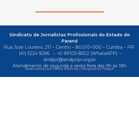
Sindicato de Jornalistas Profissionais do Estado do
Paraná
Rua José Loureiro, 211 – Centro – 80.010-000 – Curitiba – PR
(41) 3224 9296
–
41 99103-8502
(WhatsAPP) –
sindijor@sindijorpr.org.br
Atendimento de segunda a sexta-feira das 9h às 18h
Desenvolvido por Direta Sistemas /
Designed by Freepik