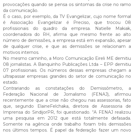
provocações quando se pensa os sintomas da crise no ramo
da comunicação.
É o caso, por exemplo, da TV Evangelizar, cujo nome formal
é Associação Evangelizar é Preciso, que trocou 08
profissionais do quadro da empresa. Natielle Makiak,
coordenadora do RH, afirma que mesmo frente ao alto
número de demissões, a empresa está em expansão, apesar
de qualquer crise, e que as demissões se relacionam a
motivos internos.
No mesmo caminho, a Moro Comunicação Eireli ME demitiu
08 jornalistas. A Banquinho Publicações Ltda – EPP demitiu
07 profissionais. Os números dessas empresas chegam a
ultrapassar empresas grandes do setor de comunicação no
estado.
Contrariando as constatações do Demissômetro, a
Federação Nacional de Jornalismo (FENAJ), afirmou
recentemente que a crise não chegou nas assessorias, fato
que, segundo ElaineFelchaka, diretora de Assessoria de
Imprensa do SindijorPR, foi questionado. “A FENAJ realizou
uma pesquisa em 2012 que está totalmente defasada.
Somente na agência onde trabalho foram três demissões
nos últimos tempos. É papel da federação fazer um novo