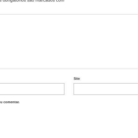
 obrigatórios são marcados com
*
Site
eu comentar.