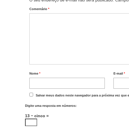
O seu endereço de e-mail não será publicado.
Campos
Comentário
*
Nome
*
E-mail
*
Salvar meus dados neste navegador para a próxima vez que 
Digite uma resposta em números:
13 − cinco =