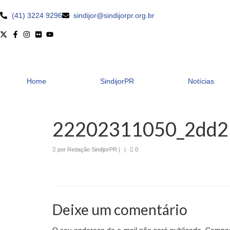
(41) 3224 9296
sindijor@sindijorpr.org.br
Home
SindijorPR
Notícias
22202311050_2dd2
por
Redação SindijorPR
|
|
0
Deixe um comentário