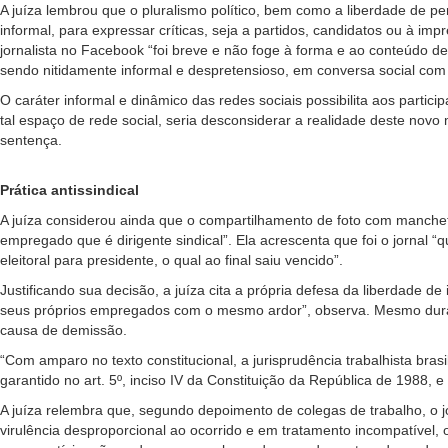
A juíza lembrou que o pluralismo político, bem como a liberdade de pen
informal, para expressar críticas, seja a partidos, candidatos ou à imp
jornalista no Facebook “foi breve e não foge à forma e ao conteúdo de
sendo nitidamente informal e despretensioso, em conversa social co
O caráter informal e dinâmico das redes sociais possibilita aos parti
tal espaço de rede social, seria desconsiderar a realidade deste novo
sentença.
Prática antissindical
A juíza considerou ainda que o compartilhamento de foto com manchete
empregado que é dirigente sindical”. Ela acrescenta que foi o jornal
eleitoral para presidente, o qual ao final saiu vencido”.
Justificando sua decisão, a juíza cita a própria defesa da liberdade d
seus próprios empregados com o mesmo ardor”, observa. Mesmo durante
causa de demissão.
“Com amparo no texto constitucional, a jurisprudência trabalhista bra
garantido no art. 5º, inciso IV da Constituição da República de 1988,
A juíza relembra que, segundo depoimento de colegas de trabalho, o jo
virulência desproporcional ao ocorrido e em tratamento incompatível, o