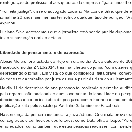
reintegração do profissional aos quadros da empresa, “garantindo-lh
“Foi feita justiça”, disse o advogado Luciano Marcos da Silva, que def
jornal há 28 anos, sem jamais ter sofrido qualquer tipo de punição. “A
explicou.
Luciano Silva acrescentou que o jornalista está sendo punido duplam
fez a sustentação oral da defesa.
Liberdade de pensamento e de expressão
Aloísio Morais foi afastado do Hoje em dia no dia 31 de outubro de 2014
Facebook, no dia 27/10/2014, três manchetes do jornal “com dizeres 
depreciando o jornal”. Em vista do que considerou “falta grave” cometi
do contrato de trabalho por justa causa a partir da data do ajuizament
No dia 11 de dezembro do ano passado foi realizada a primeira audiê
pela repercussão nacional do questionamento da idoneidade da pesquis
direcionada a certos institutos de pesquisa com a honra e a imagem d
publicação feita pelo sociólogo Paulinho Saturnino no Facebook.
Na sentença da primeira instância, a juíza Adriana Orsini cita prova ex
consagrados e conhecidos dos leitores, como Datafolha e Ibope. “Ao e
empregados, como também que estas pessoas reagissem com perplexid