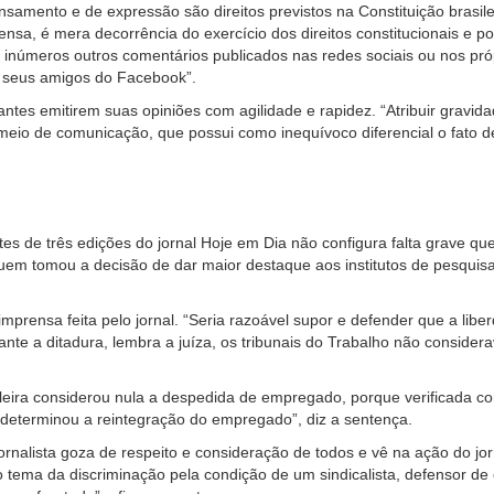
samento e de expressão são direitos previstos na Constituição brasilei
rensa, é mera decorrência do exercício dos direitos constitucionais e po
 inúmeros outros comentários publicados nas redes sociais ou nos própr
m seus amigos do Facebook”.
cipantes emitirem suas opiniões com agilidade e rapidez. “Atribuir gra
 meio de comunicação, que possui como inequívoco diferencial o fato de
s de três edições do jornal Hoje em Dia não configura falta grave que
 “quem tomou a decisão de dar maior destaque aos institutos de pesqu
e imprensa feita pelo jornal. “Seria razoável supor e defender que a l
 a ditadura, lembra a juíza, os tribunais do Trabalho não considera
sileira considerou nula a despedida de empregado, porque verificada co
 e determinou a reintegração do empregado”, diz a sentença.
rnalista goza de respeito e consideração de todos e vê na ação do jor
 tema da discriminação pela condição de um sindicalista, defensor de e