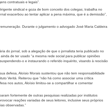
ns contratuais e legais”.
dirigente sindical e goza de bom conceito dos colegas; trabalha no
jornal exacerbou ao tentar aplicar a pena máxima, que é a demissão”,
o remuneração. Durante o julgamento o advogado José Maria Caldeira
ria do jornal, sob a alegação de que o jornalista teria publicado no
ainda de ter usado “a mesma rede social para publicar opiniões
 suspendendo-o e instaurando o referido inquérito, visando à rescisão
sua defesa, Aloísio Morais sustentou que não tem responsabilidade
tuto Veritá. Reiterou que “não há como associar uma crítica
sa nos autos, Aloísio limitou-se a compartilhar e comentar
toaram fortemente de outras pesquisas realizadas por institutos
ovocar reações variadas de seus leitores, inclusive seus próprios
ias observadas.”