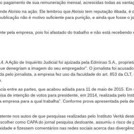
e o pagamento de sua remuneração mensal, acrescidas todas as vantage
ende Aloísio na ação. Ele lembrou que Aloísio tem reputação ilibada, é 
 publicação não é motivo suficiente para punição, e ainda que fosse o 
ente pela empresa, pois foi afastado do trabalho e não está recebend
. A Ação de Inquérito Judicial foi ajuizada pela Edminas S.A., proprietá
que denegriam a imagem do seu empregador”. O jornalista foi acusado 
da pelo jornalista, a empresa fez uso da faculdade do art. 853 da CLT,
o.
ncia entre as partes, que acabou adiada para 11 de maio de 2015. Em 
a de intenção de votos para presidente, em 2014, realizada pelo Insti
a empresa para a qual trabalha”. Conforme prova apresentada pela defe
istente nos autos de que pesquisas realizadas pelo Instituto Veritá des
scolher como CAPA do jornal pesquisa destoante, assumiu o risco de pr
ade e fizessem comentários nas redes sociais acerca das divergênc