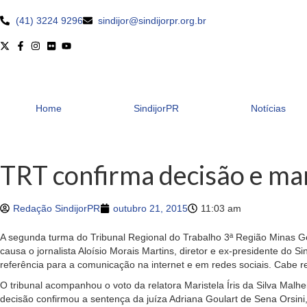
(41) 3224 9296
sindijor@sindijorpr.org.br
Home
SindijorPR
Notícias
TRT confirma decisão e man
Redação SindijorPR
outubro 21, 2015
11:03 am
A segunda turma do Tribunal Regional do Trabalho 3ª Região Minas Ger
causa o jornalista Aloísio Morais Martins, diretor e ex-presidente do 
referência para a comunicação na internet e em redes sociais. Cabe r
O tribunal acompanhou o voto da relatora Maristela Íris da Silva Malhe
decisão confirmou a sentença da juíza Adriana Goulart de Sena Orsini