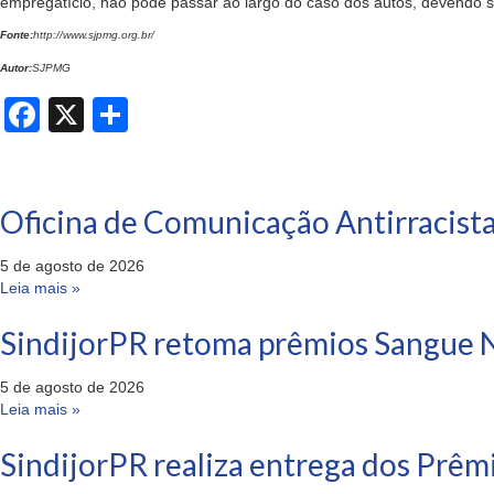
empregatício, não pode passar ao largo do caso dos autos, devendo se
Fonte:
http://www.sjpmg.org.br/
Autor:
SJPMG
Facebook
X
Share
Oficina de Comunicação Antirracista
5 de agosto de 2026
Leia mais »
SindijorPR retoma prêmios Sangue N
5 de agosto de 2026
Leia mais »
SindijorPR realiza entrega dos Prêm