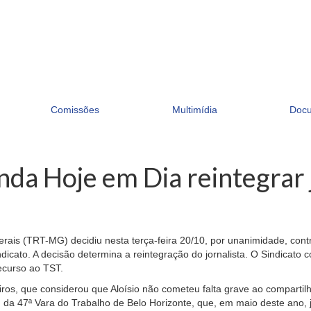
Comissões
Multimídia
Doc
da Hoje em Dia reintegrar 
ais (TRT-MG) decidiu nesta terça-feira 20/10, por unanimidade, contra
Sindicato. A decisão determina a reintegração do jornalista. O Sindicat
ecurso ao TST.
iros, que considerou que Aloísio não cometeu falta grave ao compartilh
, da 47ª Vara do Trabalho de Belo Horizonte, que, em maio deste ano,