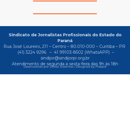
Sindicato de Jornalistas Profissionais do Estado do
Paraná
Rua José Loureiro, 211 – Centro – 80.010-000 – Curitiba – PR
(41) 3224 9296
–
41 99103-8502
(WhatsAPP) –
sindijor@sindijorpr.org.br
Atendimento de segunda a sexta-feira das 9h às 18h
Desenvolvido por Direta Sistemas /
Designed by Freepik