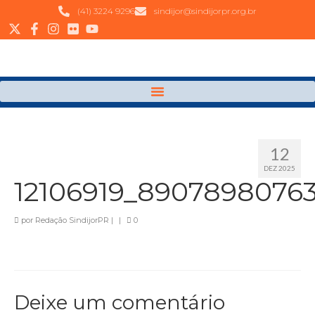
(41) 3224 9296
sindijor@sindijorpr.org.br
12
DEZ 2025
12106919_8907898076
por
Redação SindijorPR
|
|
0
Deixe um comentário