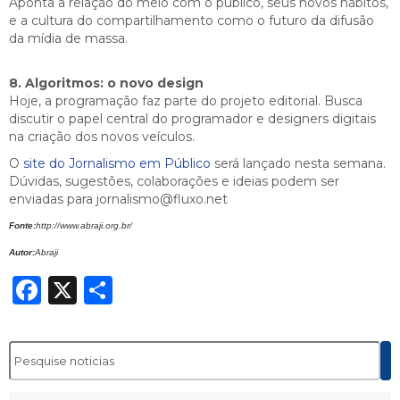
Aponta a relação do meio com o público, seus novos hábitos,
e a cultura do compartilhamento como o futuro da difusão
da mídia de massa.
8. Algoritmos: o novo design
Hoje, a programação faz parte do projeto editorial. Busca
discutir o papel central do programador e designers digitais
na criação dos novos veículos.
O
site do Jornalismo em Público
será lançado nesta semana.
Dúvidas, sugestões, colaborações e ideias podem ser
enviadas para jornalismo@fluxo.net
Fonte:
http://www.abraji.org.br/
Autor:
Abraji
Facebook
X
Share