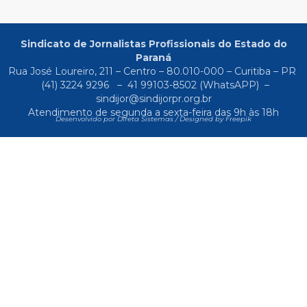
Sindicato de Jornalistas Profissionais do Estado do
Paraná
Rua José Loureiro, 211 – Centro – 80.010-000 – Curitiba – PR
(41) 3224 9296
–
41 99103-8502
(WhatsAPP) –
sindijor@sindijorpr.org.br
Atendimento de segunda a sexta-feira das 9h às 18h
Desenvolvido por Direta Sistemas /
Designed by Freepik