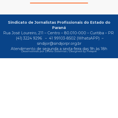
Sindicato de Jornalistas Profissionais do Estado do
Paraná
Rua José Loureiro, 211 – Centro – 80.010-000 – Curitiba – PR
(41) 3224 9296
–
41 99103-8502
(WhatsAPP) –
sindijor@sindijorpr.org.br
Atendimento de segunda a sexta-feira das 9h às 18h
Desenvolvido por Direta Sistemas /
Designed by Freepik