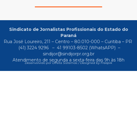
Sindicato de Jornalistas Profissionais do Estado do
Paraná
Rua José Loureiro, 211 – Centro – 80.010-000 – Curitiba – PR
(41) 3224 9296
–
41 99103-8502
(WhatsAPP) –
sindijor@sindijorpr.org.br
Atendimento de segunda a sexta-feira das 9h às 18h
Desenvolvido por Direta Sistemas /
Designed by Freepik