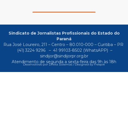
Sindicato de Jornalistas Profissionais do Estado do
Paraná
Rua José Loureiro, 211 – Centro – 80.010-000 – Curitiba – PR
(41) 3224 9296
–
41 99103-8502
(WhatsAPP) –
sindijor@sindijorpr.org.br
Atendimento de segunda a sexta-feira das 9h às 18h
Desenvolvido por Direta Sistemas /
Designed by Freepik