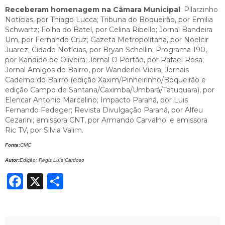
Receberam homenagem na Câmara Municipal
: Pilarzinho
Notícias, por Thiago Lucca; Tribuna do Boqueirão, por Emilia
Schwartz; Folha do Batel, por Celina Ribello; Jornal Bandeira
Um, por Fernando Cruz; Gazeta Metropolitana, por Noelcir
Juarez; Cidade Notícias, por Bryan Schellin; Programa 190,
por Kandido de Oliveira; Jornal O Portão, por Rafael Rosa;
Jornal Amigos do Bairro, por Wanderlei Vieira; Jornais
Caderno do Bairro (edição Xaxim/Pinheirinho/Boqueirão e
edição Campo de Santana/Caximba/Umbará/Tatuquara), por
Elencar Antonio Marcelino; Impacto Paraná, por Luis
Fernando Fedeger; Revista Divulgação Paraná, por Alfeu
Cezarini; emissora CNT, por Armando Carvalho; e emissora
Ric TV, por Silvia Valim.
Fonte:
CMC
Autor:
Edição: Regis Luís Cardoso
Facebook
X
Share