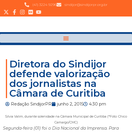
(41) 3224 9296
sindijor@sindijorpr.org.br
Diretora do Sindijor
defende valorização
dos jornalistas na
Câmara de Curitiba
Redação SindijorPR
junho 2, 2015
4:30 pm
Silvia Valim, durante solenidade na Câmara Municipal de Curitiba (*Foto: Chico
Camargo/CMC)
Segunda-feira (01) foi o Dia Nacional da Imprensa. Para