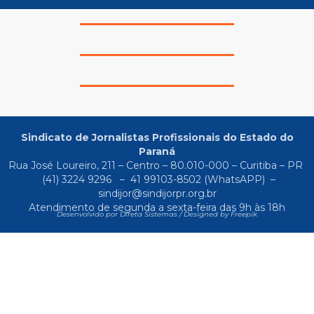
Sindicato de Jornalistas Profissionais do Estado do
Paraná
Rua José Loureiro, 211 – Centro – 80.010-000 – Curitiba – PR
(41) 3224 9296
–
41 99103-8502
(WhatsAPP) –
sindijor@sindijorpr.org.br
Atendimento de segunda a sexta-feira das 9h às 18h
Desenvolvido por Direta Sistemas /
Designed by Freepik