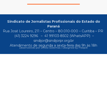
Sindicato de Jornalistas Profissionais do Estado do
Paraná
Rua José Loureiro, 211 – Centro – 80.010-000 – Curitiba – PR
(41) 3224 9296
–
41 99103-8502
(WhatsAPP) –
sindijor@sindijorpr.org.br
Atendimento de segunda a sexta-feira das 9h às 18h
Desenvolvido por Direta Sistemas /
Designed by Freepik