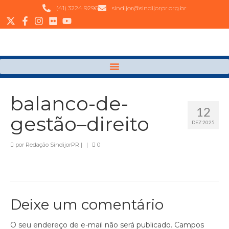
(41) 3224 9296
sindijor@sindijorpr.org.br
balanco-de-
12
gestão–direito
DEZ 2025
por
Redação SindijorPR
|
|
0
Deixe um comentário
O seu endereço de e-mail não será publicado.
Campos