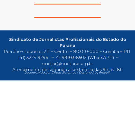
Sindicato de Jornalistas Profissionais do Estado do
Paraná
Rua José Loureiro, 211 – Centro – 80.010-000 – Curitiba – PR
(41) 3224 9296
–
41 99103-8502
(WhatsAPP) –
sindijor@sindijorpr.org.br
Atendimento de segunda a sexta-feira das 9h às 18h
Desenvolvido por Direta Sistemas /
Designed by Freepik