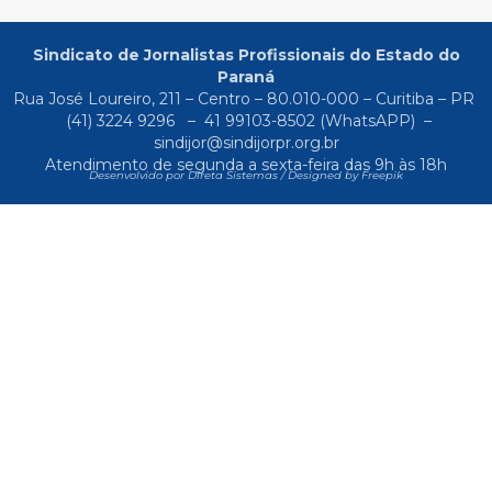
Sindicato de Jornalistas Profissionais do Estado do
Paraná
Rua José Loureiro, 211 – Centro – 80.010-000 – Curitiba – PR
(41) 3224 9296
–
41 99103-8502
(WhatsAPP) –
sindijor@sindijorpr.org.br
Atendimento de segunda a sexta-feira das 9h às 18h
Desenvolvido por Direta Sistemas /
Designed by Freepik