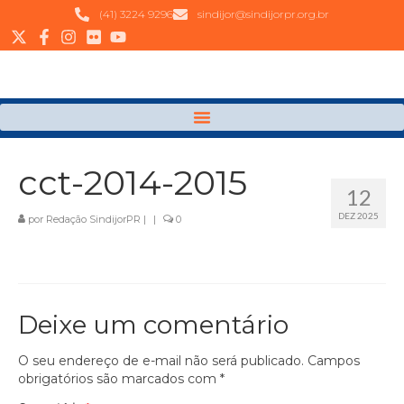
(41) 3224 9296
sindijor@sindijorpr.org.br
cct-2014-2015
12
DEZ 2025
por
Redação SindijorPR
|
|
0
Deixe um comentário
O seu endereço de e-mail não será publicado.
Campos
obrigatórios são marcados com
*