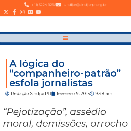
(41) 3224 9296
sindijor@sindijorpr.org.br
A lógica do
“companheiro-patrão”
esfola jornalistas
Redação SindijorPR
fevereiro 9, 2015
9:48 am
“Pejotização”, assédio
moral, demissões, arrocho