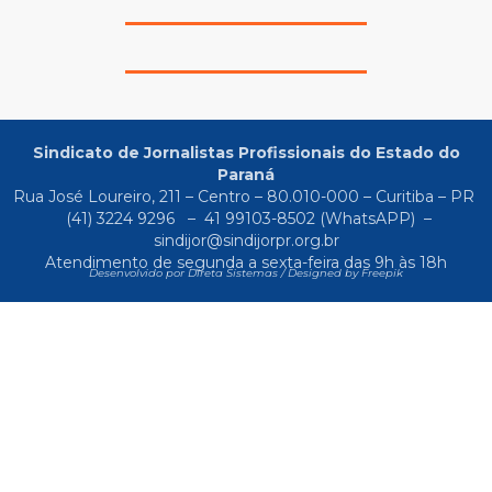
Sindicato de Jornalistas Profissionais do Estado do
Paraná
Rua José Loureiro, 211 – Centro – 80.010-000 – Curitiba – PR
(41) 3224 9296
–
41 99103-8502
(WhatsAPP) –
sindijor@sindijorpr.org.br
Atendimento de segunda a sexta-feira das 9h às 18h
Desenvolvido por Direta Sistemas /
Designed by Freepik