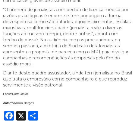
como casos graves de assédio moral.
“O número de jornalistas com pedido de licença médica por
razões psicológicas é enorme e tem por origem a forma
desrespeitosa como são tratados, equipes diminutas, escalas
exaustivas, multifuncionalidade (jornalista realiza diversas
funções ao mesmo tempo), dentre outras”, aponta um
trecho do dossiê. Na audiência com os procuradores, na
semana passada, a diretoria do Sindicato dos Jornalistas
apresentou a proposta de parceria com o MPT para divulgar
campanhas e recomendações às empresas pelo fim do
assédio moral.
Diante deste quadro assustador, ainda tem jornalista no Brasil
que trata o empresário como companheiro e que reproduz
servilmente a visão patronal.
Fonte:
Carta Maior
Autor:
Altamiro Borges
Facebook
X
Share