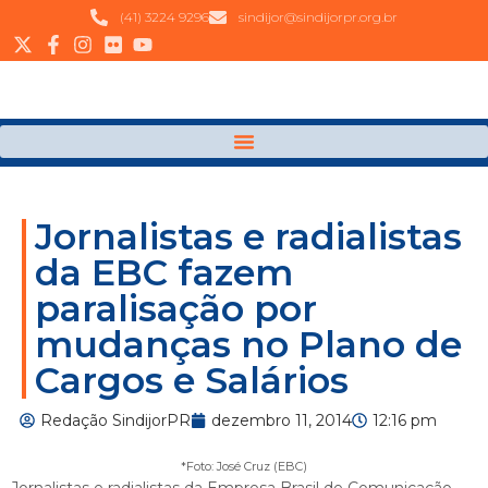
(41) 3224 9296
sindijor@sindijorpr.org.br
Jornalistas e radialistas
da EBC fazem
paralisação por
mudanças no Plano de
Cargos e Salários
Redação SindijorPR
dezembro 11, 2014
12:16 pm
*Foto: José Cruz (EBC)
Jornalistas e radialistas da Empresa Brasil de Comunicação