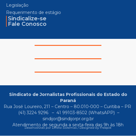
Legislação
Requerimento de estágio
Sindicalize-se
Fale Conosco
Sindicato de Jornalistas Profissionais do Estado do
Paraná
Rua José Loureiro, 211 – Centro – 80.010-000 – Curitiba – PR
(41) 3224 9296
–
41 99103-8502
(WhatsAPP) –
sindijor@sindijorpr.org.br
Atendimento de segunda a sexta-feira das 9h às 18h
Desenvolvido por Direta Sistemas /
Designed by Freepik