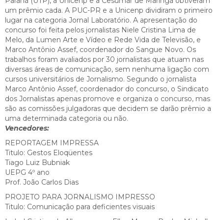
Paraná (UTP), a Unicenp e a Cesumar de Maringá obtiveram
um prêmio cada. A PUC-PR e a Unicenp dividiram o primeiro
lugar na categoria Jornal Laboratório. A apresentação do
concurso foi feita pelos jornalistas Niele Cristina Lima de
Melo, da Lumen Arte e Vídeo e Rede Vida de Televisão, e
Marco Antônio Assef, coordenador do Sangue Novo. Os
trabalhos foram avaliados por 30 jornalistas que atuam nas
diversas áreas de comunicação, sem nenhuma ligação com
cursos universitários de Jornalismo. Segundo o jornalista
Marco Antônio Assef, coordenador do concurso, o Sindicato
dos Jornalistas apenas promove e organiza o concurso, mas
são as comissões julgadoras que decidem se darão prêmio a
uma determinada categoria ou não.
Vencedores:
REPORTAGEM IMPRESSA
Titulo: Gestos Eloqüentes
Tiago Luiz Bubniak
UEPG 4º ano
Prof. João Carlos Dias
PROJETO PARA JORNALISMO IMPRESSO
Titulo: Comunicação para deficientes visuais