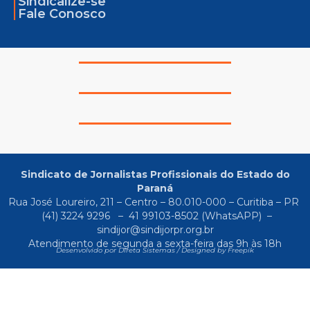
Sindicalize-se
Fale Conosco
Sindicato de Jornalistas Profissionais do Estado do
Paraná
Rua José Loureiro, 211 – Centro – 80.010-000 – Curitiba – PR
(41) 3224 9296
–
41 99103-8502
(WhatsAPP) –
sindijor@sindijorpr.org.br
Atendimento de segunda a sexta-feira das 9h às 18h
Desenvolvido por Direta Sistemas /
Designed by Freepik