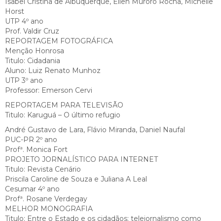
Isabel Cristina de Albuquerque, Ellen Muroro Rocha, Michelle
Horst
UTP 4º ano
Prof. Valdir Cruz
REPORTAGEM FOTOGRÁFICA
Menção Honrosa
Titulo: Cidadania
Aluno: Luiz Renato Munhoz
UTP 3º ano
Professor: Emerson Cervi
REPORTAGEM PARA TELEVISÃO
Titulo: Karuguá – O último refugio
André Gustavo de Lara, Flávio Miranda, Daniel Naufal
PUC-PR 2º ano
Profª. Monica Fort
PROJETO JORNALÍSTICO PARA INTERNET
Titulo: Revista Cenário
Priscila Caroline de Souza e Juliana A Leal
Cesumar 4º ano
Profª. Rosane Verdegay
MELHOR MONOGRAFIA
Titulo: Entre o Estado e os cidadãos: telejornalismo como