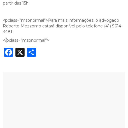
partir das 15h.
<pclass=”msonormal”>Para mais informações, o advogado
Roberto Mezzomo estará disponível pelo telefone (41) 9614-
3481
</pclass=”msonormal”>
Facebook
X
Share