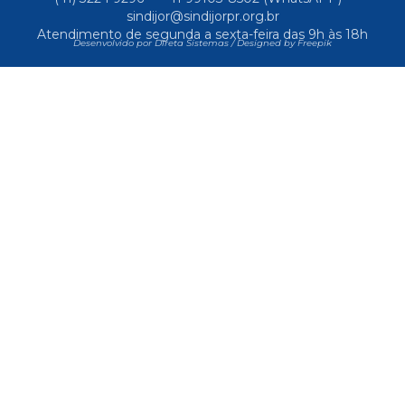
sindijor@sindijorpr.org.br
Atendimento de segunda a sexta-feira das 9h às 18h
Desenvolvido por Direta Sistemas /
Designed by Freepik