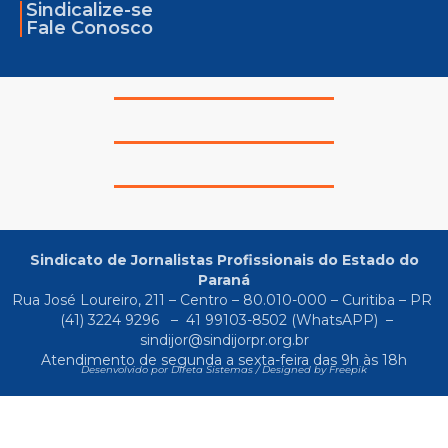
Sindicalize-se
Fale Conosco
Sindicato de Jornalistas Profissionais do Estado do
Paraná
Rua José Loureiro, 211 – Centro – 80.010-000 – Curitiba – PR
(41) 3224 9296
–
41 99103-8502
(WhatsAPP) –
sindijor@sindijorpr.org.br
Atendimento de segunda a sexta-feira das 9h às 18h
Desenvolvido por Direta Sistemas /
Designed by Freepik