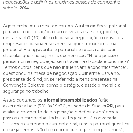
negociações e definir os próximos passos da campanha
salarial 2014
Agora embolou o meio de campo. A intransigência patronal
já travou a negociação algumas vezes este ano, porém,
nesta manhã (30), além de parar a negociação coletiva, os
empresários paranaenses nem se quer trouxeram uma
proposta! E o agravante: o patronal se recusa a discutir
cláusulas que não sejam as econômicas. “Não é possível
pensar numa negociação sem travar na cláusula econômica?
Temos outros itens que não influenciam economicamente”,
questionou na mesa de negociação Guilherme Carvalho,
presidente do Sindijor, se referindo a itens presentes na
Convenção Coletiva, como o estágio, o assédio moral e a
segurança no trabalho.
A luta continua:
os
#jornalistasmobilizados
farão
assembleia hoje (30), às 19h30, na sede do SindijorPR, para
avaliar o momento da negociação e definir os próximos
passos da campanha. Toda a categoria está convocada.
“Estamos querendo o aumento real, mas o patronal quer tirar
o que já temos. Não tem como tirar o que conquistamos”,