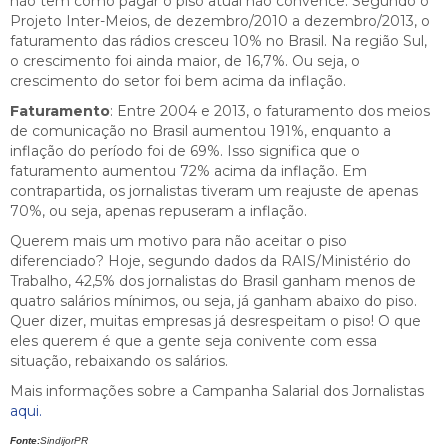
não têm como pagar o piso atual não convence. Segundo o
Projeto Inter-Meios, de dezembro/2010 a dezembro/2013, o
faturamento das rádios cresceu 10% no Brasil. Na região Sul,
o crescimento foi ainda maior, de 16,7%. Ou seja, o
crescimento do setor foi bem acima da inflação.
Faturamento
: Entre 2004 e 2013, o faturamento dos meios
de comunicação no Brasil aumentou 191%, enquanto a
inflação do período foi de 69%. Isso significa que o
faturamento aumentou 72% acima da inflação. Em
contrapartida, os jornalistas tiveram um reajuste de apenas
70%, ou seja, apenas repuseram a inflação.
Querem mais um motivo para não aceitar o piso
diferenciado? Hoje, segundo dados da RAIS/Ministério do
Trabalho, 42,5% dos jornalistas do Brasil ganham menos de
quatro salários mínimos, ou seja, já ganham abaixo do piso.
Quer dizer, muitas empresas já desrespeitam o piso! O que
eles querem é que a gente seja conivente com essa
situação, rebaixando os salários.
Mais informações sobre a Campanha Salarial dos Jornalistas
aqui.
Fonte:
SindijorPR