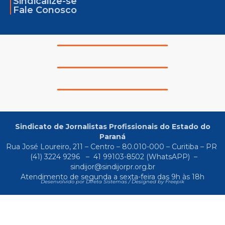
Sindicalize-se
Fale Conosco
Sindicato de Jornalistas Profissionais do Estado do
Paraná
Rua José Loureiro, 211 – Centro – 80.010-000 – Curitiba – PR
(41) 3224 9296
–
41 99103-8502
(WhatsAPP) –
sindijor@sindijorpr.org.br
Atendimento de segunda a sexta-feira das 9h às 18h
Desenvolvido por Direta Sistemas /
Designed by Freepik