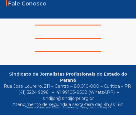
Fale Conosco
Sindicato de Jornalistas Profissionais do Estado do
Paraná
Rua José Loureiro, 211 – Centro – 80.010-000 – Curitiba – PR
(41) 3224 9296
–
41 99103-8502
(WhatsAPP) –
sindijor@sindijorpr.org.br
Atendimento de segunda a sexta-feira das 9h às 18h
Desenvolvido por Direta Sistemas /
Designed by Freepik