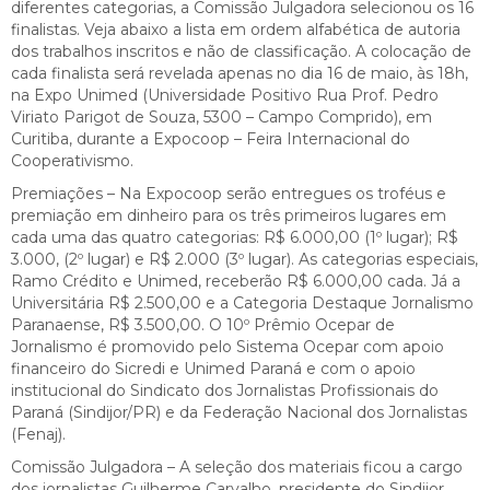
diferentes categorias, a Comissão Julgadora selecionou os 16
finalistas. Veja abaixo a lista em ordem alfabética de autoria
dos trabalhos inscritos e não de classificação. A colocação de
cada finalista será revelada apenas no dia 16 de maio, às 18h,
na Expo Unimed (Universidade Positivo Rua Prof. Pedro
Viriato Parigot de Souza, 5300 – Campo Comprido), em
Curitiba, durante a Expocoop – Feira Internacional do
Cooperativismo.
Premiações – Na Expocoop serão entregues os troféus e
premiação em dinheiro para os três primeiros lugares em
cada uma das quatro categorias: R$ 6.000,00 (1º lugar); R$
3.000, (2º lugar) e R$ 2.000 (3º lugar). As categorias especiais,
Ramo Crédito e Unimed, receberão R$ 6.000,00 cada. Já a
Universitária R$ 2.500,00 e a Categoria Destaque Jornalismo
Paranaense, R$ 3.500,00. O 10º Prêmio Ocepar de
Jornalismo é promovido pelo Sistema Ocepar com apoio
financeiro do Sicredi e Unimed Paraná e com o apoio
institucional do Sindicato dos Jornalistas Profissionais do
Paraná (Sindijor/PR) e da Federação Nacional dos Jornalistas
(Fenaj).
Comissão Julgadora – A seleção dos materiais ficou a cargo
dos jornalistas Guilherme Carvalho, presidente do Sindijor