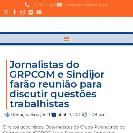
(41) 3224 9296
sindijor@sindijorpr.org.br
Jornalistas do
GRPCOM e Sindijor
farão reunião para
discutir questões
trabalhistas
Redação SindijorPR
abril 17, 2014
1:08 pm
Direitos trabalhistas. Os jornalistas do Grupo Paranaense de
Comunicação (GRPCOM) e o Sindicato dos Jornalistas