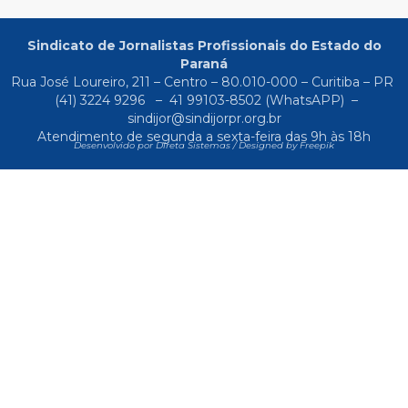
Sindicato de Jornalistas Profissionais do Estado do
Paraná
Rua José Loureiro, 211 – Centro – 80.010-000 – Curitiba – PR
(41) 3224 9296
–
41 99103-8502
(WhatsAPP) –
sindijor@sindijorpr.org.br
Atendimento de segunda a sexta-feira das 9h às 18h
Desenvolvido por Direta Sistemas /
Designed by Freepik