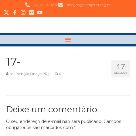
(41) 3224 9296
sindijor@sindijorpr.org.br
17-
17
DEZ 2025
por
Redação SindijorPR
|
|
0
Deixe um comentário
O seu endereço de e-mail não será publicado.
Campos
obrigatórios são marcados com
*