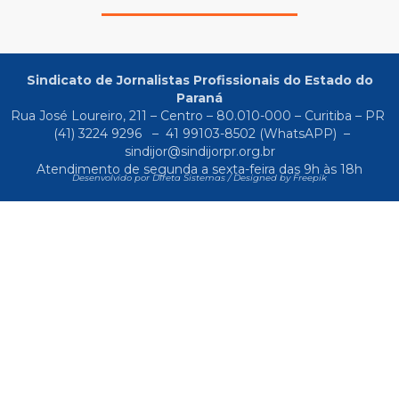
Sindicato de Jornalistas Profissionais do Estado do
Paraná
Rua José Loureiro, 211 – Centro – 80.010-000 – Curitiba – PR
(41) 3224 9296
–
41 99103-8502
(WhatsAPP) –
sindijor@sindijorpr.org.br
Atendimento de segunda a sexta-feira das 9h às 18h
Desenvolvido por Direta Sistemas /
Designed by Freepik