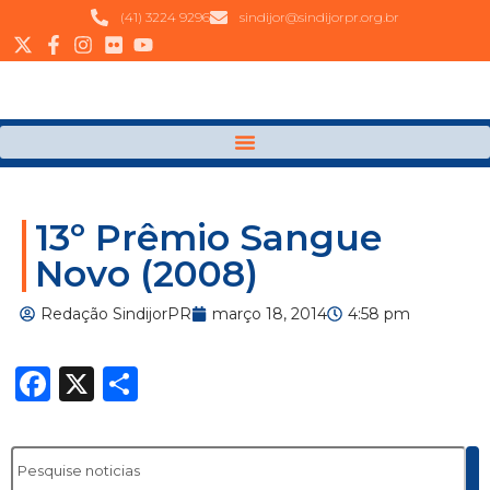
(41) 3224 9296
sindijor@sindijorpr.org.br
13º Prêmio Sangue
Novo (2008)
Redação SindijorPR
março 18, 2014
4:58 pm
Facebook
X
Share