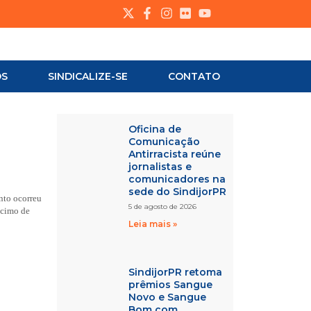
OS
SINDICALIZE-SE
CONTATO
Oficina de
Comunicação
Antirracista reúne
jornalistas e
comunicadores na
sede do SindijorPR
nto ocorreu
5 de agosto de 2026
scimo de
Leia mais »
SindijorPR retoma
prêmios Sangue
Novo e Sangue
Bom com