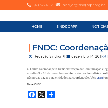
(41) 3224 9296
sindijor@sindijorpr.org.br
HOME
SINDIJORPR
NOTÍCIA
FNDC: Coordenação
Redação SindijorPR
dezembro 14, 2011
O Fórum Nacional pela Democratização da Comunicação elegeu
nos dias 9 e 10 de dezembro no Sindicato dos Jornalistas Profi
aqui
três novas vagas para entidades na coordenação. Veja
qu
Fonte:
FNDC
Facebook
X
Share