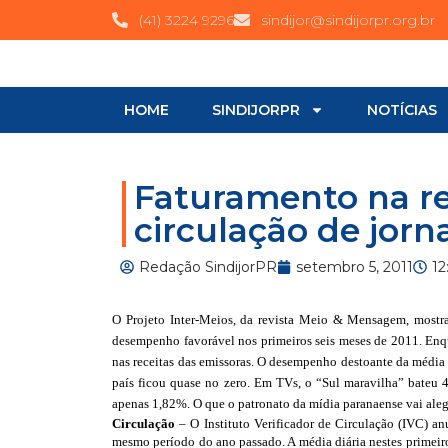
(41) 3224 9296
sindijor@sindijorpr.org.br
HOME
SINDIJORPR
NOTÍCIAS
Faturamento na re
circulação de jorn
Redação SindijorPR
setembro 5, 2011
12
O Projeto Inter-Meios, da revista Meio & Mensagem, mostra
desempenho favorável nos primeiros seis meses de 2011. Enqu
nas receitas das emissoras. O desempenho destoante da médi
país ficou quase no zero. Em TVs, o “Sul maravilha” bateu 
apenas 1,82%. O que o patronato da mídia paranaense vai ale
Circulação
– O Instituto Verificador de Circulação (IVC) a
mesmo período do ano passado. A média diária nestes primeiro