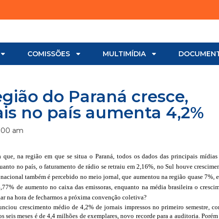
COMISSÕES
MULTIMÍDIA
DOCUMEN
gião do Paraná cresce,
ais no país aumenta 4,2%
:00 am
 que, na região em que se situa o Paraná, todos os dados das principais mídias
anto no país, o faturamento de rádio se retraiu em 2,16%, no Sul houve crescime
a nacional também é percebido no meio jornal, que aumentou na região quase 7%, 
4,77% de aumento no caixa das emissoras, enquanto na média brasileira o crescim
gar na hora de fecharmos a próxima convenção coletiva?
nunciou crescimento médio de 4,2% de jornais impressos no primeiro semestre, c
s seis meses é de 4,4 milhões de exemplares, novo recorde para a auditoria. Poré