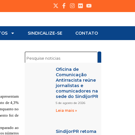
TOS
SINDICALIZE-SE
CONTATO
Oficina de
Comunicação
Antirracista reúne
jornalistas e
comunicadores na
sede do SindijorPR
 apresentam
nto de 4,3%
5 de agosto de 2026
enquanto no
Leia mais »
ento foi de
omparado ao
SindijorPR retoma
m os números