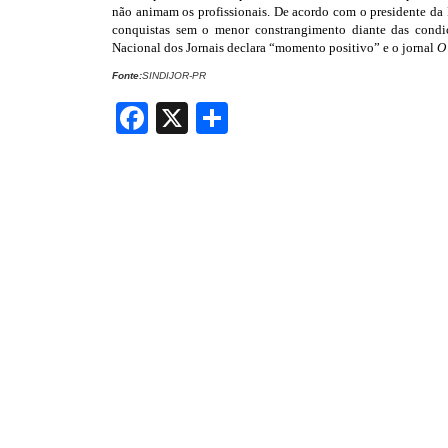
não animam os profissionais. De acordo com o presidente da 
conquistas sem o menor constrangimento diante das condi
Nacional dos Jornais declara “momento positivo” e o jornal
O
Fonte:
SINDIJOR-PR
Facebook
X
Share