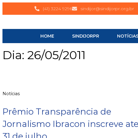
(41) 3224 9296
sindijor@sindijorpr.org.br
HOME
SINDIJORPR
NOTÍCIA
Dia: 26/05/2011
Notícias
Prêmio Transparência de
Jornalismo Ibracon inscreve at
31 de julho