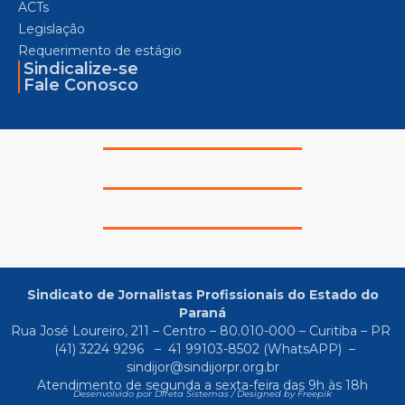
ACTs
Legislação
Requerimento de estágio
Sindicalize-se
Fale Conosco
Sindicato de Jornalistas Profissionais do Estado do
Paraná
Rua José Loureiro, 211 – Centro – 80.010-000 – Curitiba – PR
(41) 3224 9296
–
41 99103-8502
(WhatsAPP) –
sindijor@sindijorpr.org.br
Atendimento de segunda a sexta-feira das 9h às 18h
Desenvolvido por Direta Sistemas /
Designed by Freepik