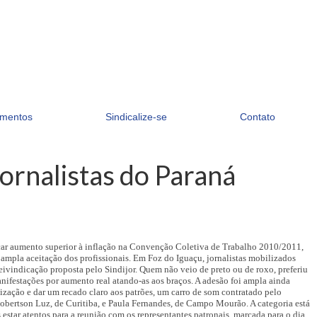
mentos
Sindicalize-se
Contato
jornalistas do Paraná
dicar aumento superior à inflação na Convenção Coletiva de Trabalho 2010/2011,
e ampla aceitação dos profissionais. Em Foz do Iguaçu, jornalistas mobilizados
 reivindicação proposta pelo Sindijor. Quem não veio de preto ou de roxo, preferiu
anifestações por aumento real atando-as aos braços. A adesão foi ampla ainda
ização e dar um recado claro aos patrões, um carro de som contratado pelo
obertson Luz, de Curitiba, e Paula Fernandes, de Campo Mourão. A categoria está
estar atentos para a reunião com os representantes patronais, marcada para o dia