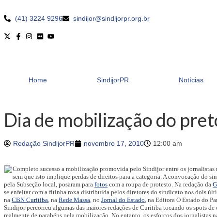
(41) 3224 9296
sindijor@sindijorpr.org.br
Home
SindijorPR
Notícias
Dia de mobilização do preto
Redação SindijorPR
novembro 17, 2010
12:00 am
Completo sucesso a mobilização promovida pelo Sindijor entre os jornalistas 
sem que isto implique perdas de direitos para a categoria. A convocação do sin
pela Subseção local, posaram para
fotos
com a roupa de protesto. Na redação da
G
se enfeitar com a fitinha roxa distribuída pelos diretores do sindicato nos dois ú
na
CBN Curitiba
, na
Rede Massa
, no
Jornal do Estado
, na Editora O Estado do Pa
Sindijor percorreu algumas das maiores redações de Curitiba tocando os spots de
realmente de parabéns pela mobilização. No entanto, os esforços dos jornalistas n