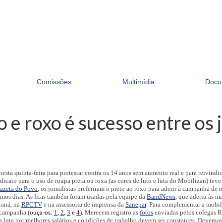
Comissões
Multimídia
Docu
 e roxo é sucesso entre os 
nesta quinta-feira para protestar contra os 14 anos sem aumento real e para reivin
dicato para o uso de roupa preta ou roxa (as cores de luto e luta do Mobilizan) tev
azeta do Povo
, os jornalistas preferiram o preto ao roxo para aderir à campanha de
ltimos dias. As fitas também foram usadas pela equipe da
BandNews
, que aderiu às m
raná, na
RPCTV
e na assessoria de imprensa da
Sanepar
. Para complementar a mobil
 campanha (
ouça-os:
1
,
2
,
3
e
4
)
. Merecem registro as
fotos
enviadas pelos colegas R
a luta por melhores salários e condições de trabalho devem ser constantes. Devemos 