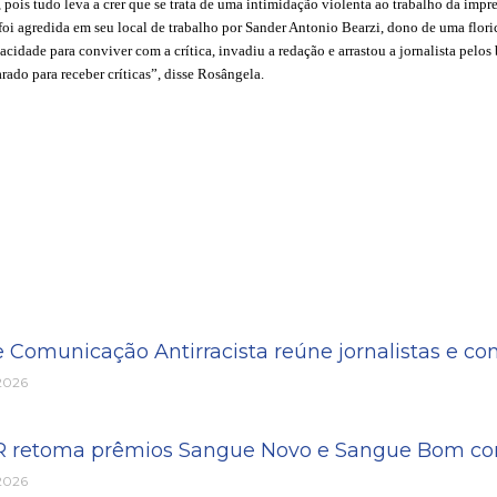
 pois tudo leva a crer que se trata de uma intimidação violenta ao trabalho da imp
 foi agredida em seu local de trabalho por Sander Antonio Bearzi, dono de uma flori
idade para conviver com a crítica, invadiu a redação e arrastou a jornalista pelos br
ado para receber críticas”, disse Rosângela.
e Comunicação Antirracista reúne jornalistas e c
 2026
PR retoma prêmios Sangue Novo e Sangue Bom com
 2026