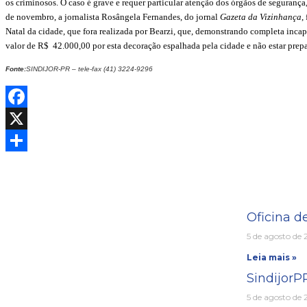
os criminosos.
O caso é grave e requer particular atenção dos órgãos de segurança,
de novembro, a jornalista Rosângela Fernandes, do jornal
Gazeta da Vizinhança
,
Natal da cidade, que fora realizada por Bearzi, que, demonstrando completa incapac
valor de R$ 42.000,00 por esta decoração espalhada pela cidade e não estar prepar
Fonte:
SINDIJOR-PR – tele-fax (41) 3224-9296
Facebook
X
Share
Oficina d
5 de agosto de
Leia mais »
Sindijor
5 de agosto de