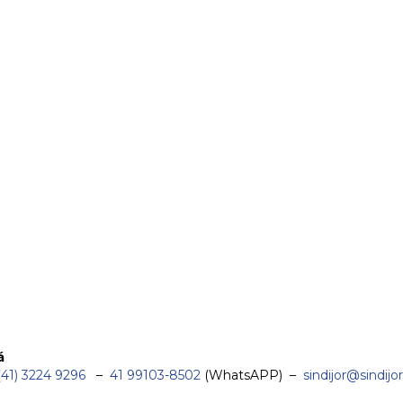
á
(41) 3224 9296
–
41 99103-8502
(WhatsAPP) –
sindijor@sindijor