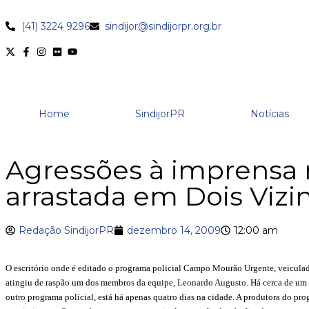
(41) 3224 9296
sindijor@sindijorpr.org.br
Home
SindijorPR
Notícias
Agressões à imprensa 
arrastada em Dois Vizi
Redação SindijorPR
dezembro 14, 2009
12:00 am
O escritório onde é editado o programa policial Campo Mourão Urgente, veicula
atingiu de raspão um dos membros da equipe,
Leonardo Augusto
. Há cerca de um
outro programa policial, está há apenas quatro dias na cidade. A produtora do pr