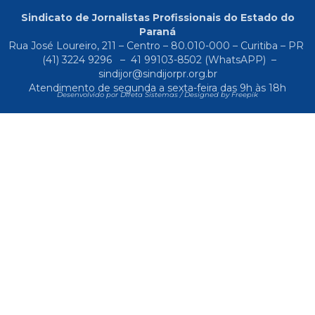
Sindicato de Jornalistas Profissionais do Estado do
Paraná
Rua José Loureiro, 211 – Centro – 80.010-000 – Curitiba – PR
(41) 3224 9296
–
41 99103-8502
(WhatsAPP) –
sindijor@sindijorpr.org.br
Atendimento de segunda a sexta-feira das 9h às 18h
Desenvolvido por Direta Sistemas /
Designed by Freepik