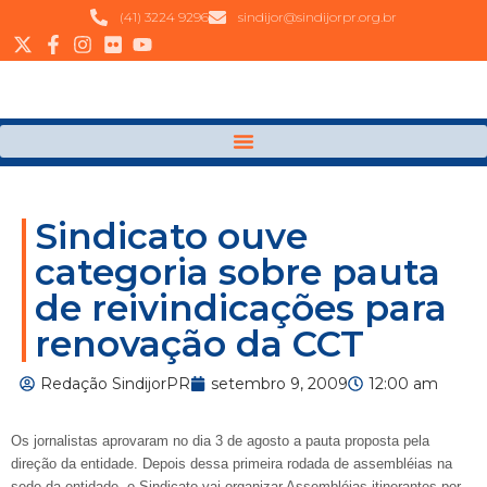
(41) 3224 9296
sindijor@sindijorpr.org.br
Sindicato ouve
categoria sobre pauta
de reivindicações para
renovação da CCT
Redação SindijorPR
setembro 9, 2009
12:00 am
Os jornalistas aprovaram no dia 3 de agosto a pauta proposta pela
direção da entidade. Depois dessa primeira rodada de assembléias na
sede da entidade, o Sindicato vai organizar Assembléias itinerantes por