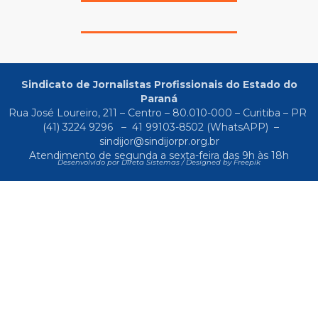
Sindicato de Jornalistas Profissionais do Estado do
Paraná
Rua José Loureiro, 211 – Centro – 80.010-000 – Curitiba – PR
(41) 3224 9296
–
41 99103-8502
(WhatsAPP) –
sindijor@sindijorpr.org.br
Atendimento de segunda a sexta-feira das 9h às 18h
Desenvolvido por Direta Sistemas /
Designed by Freepik