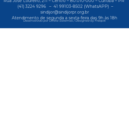
Rua José Loureiro, 211 – Centro – 80.010-000 – Curitiba – PR
(41) 3224 9296
–
41 99103-8502
(WhatsAPP) –
sindijor@sindijorpr.org.br
Atendimento de segunda a sexta-feira das 9h às 18h
Desenvolvido por Direta Sistemas /
Designed by Freepik