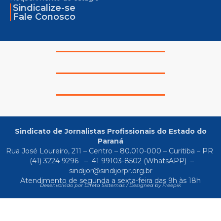
Sindicalize-se
Fale Conosco
Sindicato de Jornalistas Profissionais do Estado do
Paraná
Rua José Loureiro, 211 – Centro – 80.010-000 – Curitiba – PR
(41) 3224 9296
–
41 99103-8502
(WhatsAPP) –
sindijor@sindijorpr.org.br
Atendimento de segunda a sexta-feira das 9h às 18h
Desenvolvido por Direta Sistemas /
Designed by Freepik