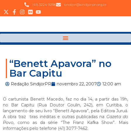
(41) 3224 9296
sindijor@sindijorpr.org.br
“Benett Apavora” no
Bar Capitu
Redação SindijorPR
novembro 22, 2007
12:00 am
O cartunista
Benett Macedo
, faz no dia 14, a partir das 19h,
no Bar Capitu (Rua Doutor Goulin, 242), em Curitiba, o
lançamento de seu livro “Benett Apavora”, pela Editora Juruá.
A obra traz
tiras inéditas e outras publicadas na
Gazeta do
Povo
, como as da série “The Franz Kafka Show”. Mais
informações pelo telefone (41) 3077-7462.