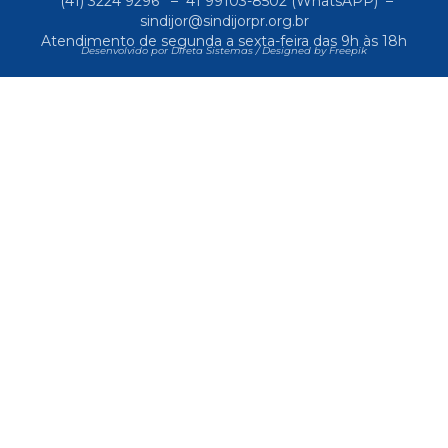
(41) 3224 9296
–
41 99103-8502
(WhatsAPP) –
sindijor@sindijorpr.org.br
Atendimento de segunda a sexta-feira das 9h às 18h
Desenvolvido por Direta Sistemas /
Designed by Freepik