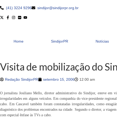
(41) 3224 9296
sindijor@sindijorpr.org.br
Home
SindijorPR
Notícias
Visita de mobilização do S
Redação SindijorPR
setembro 15, 2006
12:00 am
O jornalista Josiliano Mello, diretor administrativo do Sindijor, esteve em 
irregularidades em alguns veículos. Em companhia do vice-presidente regional 
cabo. Em Cascavel também foram constatadas irregularidades, como estagiário
diagnóstico dos problemas encontrados na cidade. Segundo o diretor, a viagem 
com especial ênfase às TVs a cabo.