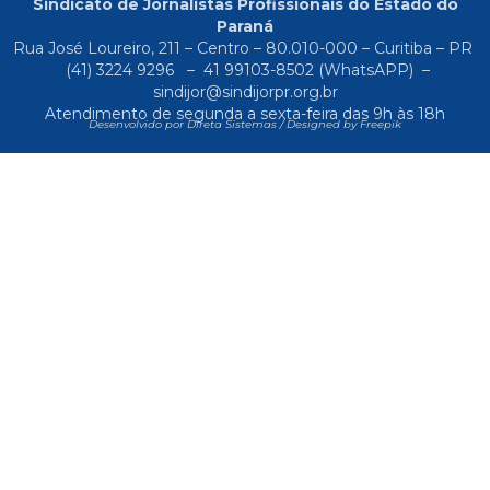
Sindicato de Jornalistas Profissionais do Estado do
Paraná
Rua José Loureiro, 211 – Centro – 80.010-000 – Curitiba – PR
(41) 3224 9296
–
41 99103-8502
(WhatsAPP) –
sindijor@sindijorpr.org.br
Atendimento de segunda a sexta-feira das 9h às 18h
Desenvolvido por Direta Sistemas /
Designed by Freepik