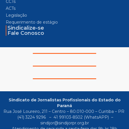
CCTs
ACTs
Legislação
Requerimento de estágio
Sindicalize-se
Fale Conosco
Sindicato de Jornalistas Profissionais do Estado do
Paraná
Rua José Loureiro, 211 – Centro – 80.010-000 – Curitiba – PR
(41) 3224 9296
–
41 99103-8502
(WhatsAPP) –
sindijor@sindijorpr.org.br
Atendimento de segunda a sexta-feira das 9h às 18h