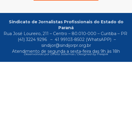
Sindicato de Jornalistas Profissionais do Estado do
Paraná
Rua José Loureiro, 211 – Centro – 80.010-000 – Curitiba – PR
(41) 3224 9296
–
41 99103-8502
(WhatsAPP) –
sindijor@sindijorpr.org.br
Atendimento de segunda a sexta-feira das 9h às 18h
Desenvolvido por Direta Sistemas /
Designed by Freepik