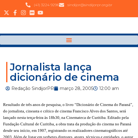
(41) 3224 9296
sindijor@sindijorpr.org.br
Jornalista lança
dicionário de cinema
Redação SindijorPR
março 28, 2005
12:00 am
Resultado de três anos de pesquisa, o livro “Dicionário de Cinema do Paraná”,
do jornalista, cineasta e crítico de cinema
Francisco Alves dos
Santos, será
lançado nesta terça-feira às 18h30, na Cinemateca de Curitiba. Editado pela
Fundação Cultural de Curitiba
, a obra trata da produção do cinema no Paraná
desde seu início, em 1907, registrando os realizadores cinematográficos até
2003. Além de listar em verbetes diretores, atores, técnicos e entidades, o autor